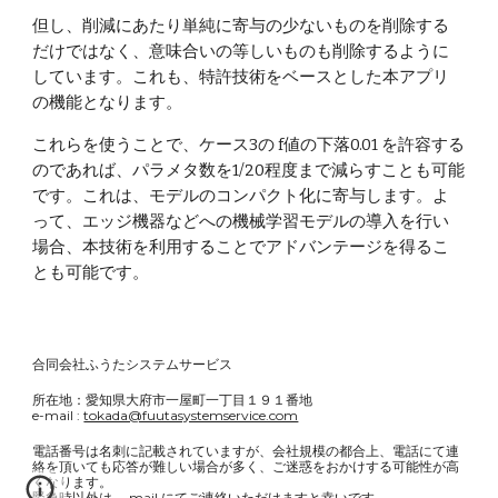
但し、削減にあたり単純に寄与の少ないものを削除する
だけではなく、意味合いの等しいものも削除するように
しています。これも、特許技術をベースとした本アプリ
の機能となります。
これらを使うことで、ケース3の f値の下落0.01 を許容する
のであれば、パラメタ数を1/20程度まで減らすことも可能
です。これは、モデルのコンパクト化に寄与します。よ
って、エッジ機器などへの機械学習モデルの導入を行い
場合、本技術を利用することでアドバンテージを得るこ
とも可能です。
合同会社ふうたシステムサービス
所在地：愛知県大府市一屋町一丁目１９１番地
e-mail :
tokada@fuutasystemservice.com
電話番号は名刺に記載されていますが、会社規模の都合上、電話にて連
絡を頂いても応答が難しい場合が多く、ご迷惑をおかけする可能性が高
くなります。
緊急時以外は、 mail にてご連絡いただけますと幸いです。