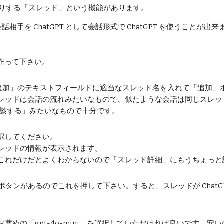
とりする「スレッド」という機能があります。
相手を ChatGPT として会話形式で ChatGPT を使うことが出来
を作って下さい。
ド追加」のテキストフィールドに適当なスレッド名を入れて「追加」
レッドは会話の流れみたいなもので、似たような会話は同じスレッ
を相談する」みたいなもので十分です。
択してください。
レッドの情報が表示されます。
これだけだとよくわからないので「スレッド詳細」にもうちょっと
ボタンがあるのでこれを押して下さい。すると、スレッドが ChatGPT
めの「gpt-4o-mini」を選択していただければ良いです。安い