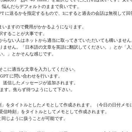
さい。悩んだらデフォルトのままで良いです。
tGPT に送るかを指定するもので、1にすると過去の会話は無視し
てしまいますので費用がかかるようになります。
択することが大事です。
からない人はネットから適当に
取ってきて
いただいても構いません
りません。「日本語の文章を英語に翻訳してください。」とか「入
い。」とかそんな感じです。
そこに適当な文章を入力してください。
GPT に問い合わせを行います。
、送信したメッセージが追加されます。
かります。焦らず待つようにして下さい。
刻」をタイトルとしたメモとして作成されます。（今日の日付メモ
nt]」:「受信時刻」をタイトルとしてメモとして作成されます。
モと同じように扱うことが可能です。