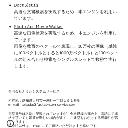
DocuSleuth
高速な文書検索を実現するため、本エンジンを利用い
ています。
Photo And Movie Walker
高速な画像検索を実現するため、本エンジンを利用し
ています。
画像を数百のベクトルで表現し、10万枚の画像（単純
に100ベクトルとすると1000万ベクトル）と100ベクト
ルの組み合わせ検索をシングルスレッドで数秒で実行
します。
合同会社ふうたシステムサービス
所在地：愛知県大府市一屋町一丁目１９１番地
e-mail :
tokada@fuutasystemservice.com
電話番号は名刺に記載されていますが、会社規模の都合上、電話にて連
絡を頂いても応答が難しい場合が多く、ご迷惑をおかけする可能性が高
くなります。
緊急時以外は、 mail にてご連絡いただけますと幸いです。